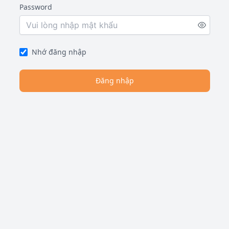
Password
Enter
a
password
Nhớ đăng nhập
Đăng nhập