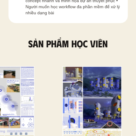
concept nhanh và minh họa dự án thuyết phục •
Người muốn học workflow đa phần mềm để xử lý
nhiều dạng bài
Sản phẩm học viên
HÊM
XEM THÊM