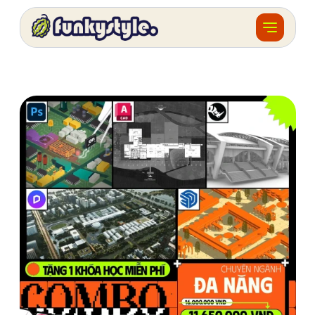
Về funky
Khóa học
Tài nguyên
Sản phẩm
Giải thưởng
Đồ án
Feedback
F.BLOG