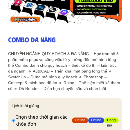
Thông tin liên hệ
Địa chỉ:
209/8D QL13, Phường Bình Thạnh,
Thành Phố Hồ Chí Minh, Việt Nam
Email:
funkystylemanage@gmail.com
COMBO ĐA NĂNG
Điện thoại:
093 803 9170
CHUYÊN NGÀNH QUY HOẠCH & ĐA NĂNG – Học trọn bộ 5
phần mềm phục vụ công việc từ ý tưởng đến mô hình tổng
Đăng nhập
thể Combo dành cho quy hoạch – thiết kế đô thị – kiến trúc
Đăng ký
đa ngành: 🔹 AutoCAD – Triển khai mặt bằng tổng thể 🔹
SketchUp – Dựng mô hình quy hoạch 🔹 Photoshop –
Concept & minh họa đồ án 🔹 Rhino – Thể hiện thiết kế tham
số 🔹 D5 Render – Diễn họa chuyên sâu và chân thật
Lịch khải giảng
Chọn theo thời gian các
Online
Offline
Đang
khóa đơn
mở