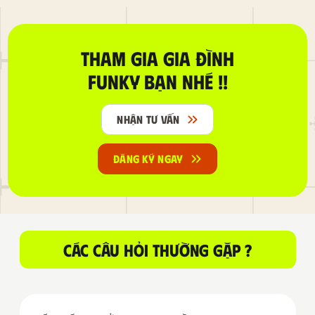
THAM GIA GIA ĐÌNH
FUNKY BẠN NHÉ !!
NHẬN TƯ VẤN
ĐĂNG KÝ NGAY
CÁC CÂU HỎI THƯỜNG GẶP ?