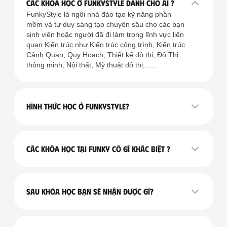
Các khóa học ở FunkyStyle dành cho ai ?
FunkyStyle là ngôi nhà đào tạo kỹ năng phần
mềm và tư duy sáng tạo chuyên sâu cho các bạn
sinh viên hoặc người đã đi làm trong lĩnh vực liên
quan Kiến trúc như Kiến trúc công trình, Kiến trúc
Cảnh Quan, Quy Hoạch, Thiết kế đô thị, Đô Thị
thông minh, Nội thất, Mỹ thuật đô thị,......
Hình thức học ở FunkyStyle?
Online
Offline.
Đối với hình thức Offline
, học viên sẽ học tại
Nhà Funky, học viên sẽ được giao lưu và hướng
Các Khóa học tại Funky có gì khác biệt ?
dẫn trực tiếp với mentor đồng thời tham gia các
hoạt động giao lưu tại Funky.
Đối với hình thức Online
, học viên từ xa sẽ
được học qua GOOGLE MEET trực tuyến với
Sau khóa học bạn sẽ nhận được gì?
mentor và group facebook hỗ trợ giải đáp thắc
mắc dành riêng cho học viên 24/7.