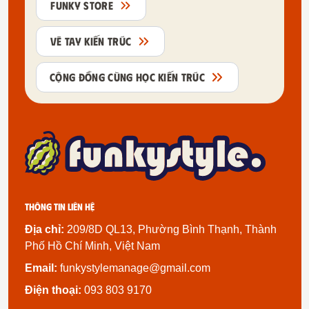
FUNKY STORE
VẼ TAY KIẾN TRÚC
CỘNG ĐỒNG CÙNG HỌC KIẾN TRÚC
Thông tin liên hệ
Địa chỉ:
209/8D QL13, Phường Bình Thạnh, Thành
Phố Hồ Chí Minh, Việt Nam
Email:
funkystylemanage@gmail.com
Điện thoại:
093 803 9170