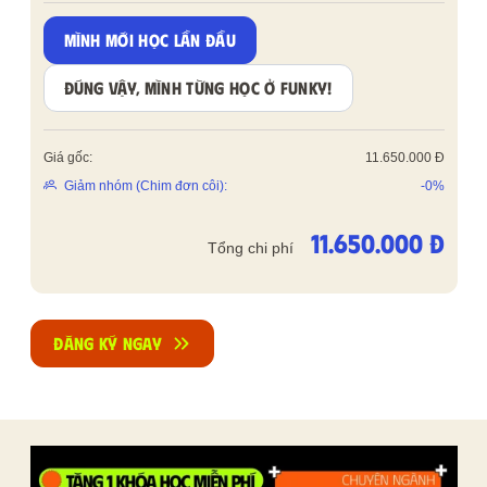
MÌNH MỚI HỌC LẦN ĐẦU
ĐÚNG VẬY, MÌNH TỪNG HỌC Ở FUNKY!
Giá gốc:
11.650.000 Đ
Giảm nhóm (Chim đơn côi):
-0%
11.650.000 Đ
Tổng chi phí
ĐĂNG KÝ NGAY