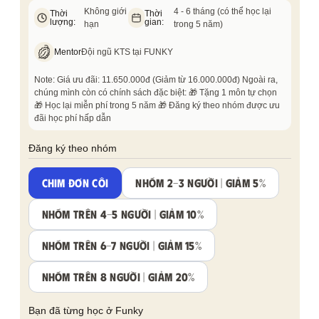
Không giới
4 - 6 tháng (có thể học lại
Thời
Thời
lượng:
gian:
hạn
trong 5 năm)
Mentor
Đội ngũ KTS tại FUNKY
Note: Giá ưu đãi: 11.650.000đ (Giảm từ 16.000.000đ) Ngoài ra,
chúng mình còn có chính sách đặc biệt: 🎁 Tặng 1 môn tự chọn
🎁 Học lại miễn phí trong 5 năm 🎁 Đăng ký theo nhóm được ưu
đãi học phí hấp dẫn
Đăng ký theo nhóm
CHIM ĐƠN CÔI
NHÓM 2-3 NGƯỜI | GIẢM 5%
NHÓM TRÊN 4-5 NGƯỜI | GIẢM 10%
NHÓM TRÊN 6-7 NGƯỜI | GIẢM 15%
NHÓM TRÊN 8 NGƯỜI | GIẢM 20%
Bạn đã từng học ở Funky