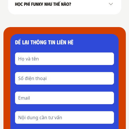
Học Phí Funky như thế nào?
chính sách ưu đãi
ĐỂ LẠI THÔNG TIN LIÊN HỆ