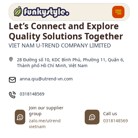
Contact us
Let’s Connect and Explore
Về funky
Quality Solutions Together
Khóa học
VIET NAM U-TREND COMPANY LIMITED
Tài nguyên
28 Đường số 10, KDC Bình Phú, Phường 11, Quận 6,
Thành phố Hồ Chí Minh, Việt Nam
Sản phẩm
anna.qiu@utrend-vn.com
Giải thưởng
0318148569
Đồ án
Join our supplier
group
Call us
Feedback
zalo.me/utrend
0318148569
vietnam
F.BLOG