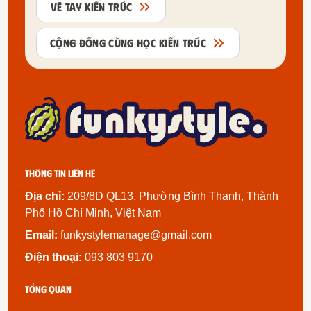
VẼ TAY KIẾN TRÚC
CỘNG ĐỒNG CÙNG HỌC KIẾN TRÚC
Thông tin liên hệ
Địa chỉ:
209/8D QL13, Phường Bình Thạnh, Thành
Phố Hồ Chí Minh, Việt Nam
Email:
funkystylemanage@gmail.com
Điện thoại:
093 803 9170
Tổng quan