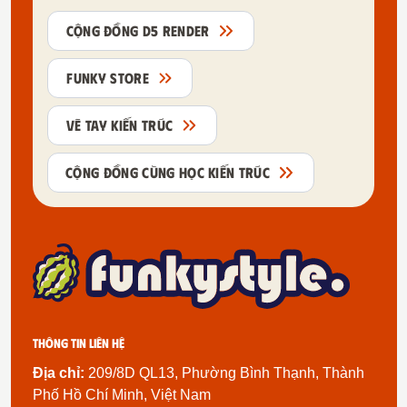
CỘNG ĐỒNG D5 RENDER
FUNKY STORE
VẼ TAY KIẾN TRÚC
CỘNG ĐỒNG CÙNG HỌC KIẾN TRÚC
Thông tin liên hệ
Địa chỉ:
209/8D QL13, Phường Bình Thạnh, Thành
Phố Hồ Chí Minh, Việt Nam