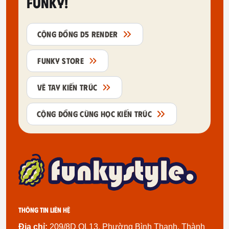
FUNKY!
CỘNG ĐỒNG D5 RENDER
FUNKY STORE
VẼ TAY KIẾN TRÚC
CỘNG ĐỒNG CÙNG HỌC KIẾN TRÚC
Thông tin liên hệ
Địa chỉ:
209/8D QL13, Phường Bình Thạnh, Thành