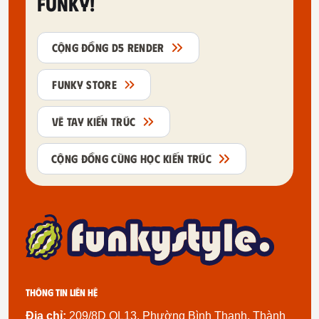
FUNKY!
CỘNG ĐỒNG D5 RENDER
FUNKY STORE
VẼ TAY KIẾN TRÚC
CỘNG ĐỒNG CÙNG HỌC KIẾN TRÚC
Thông tin liên hệ
Địa chỉ:
209/8D QL13, Phường Bình Thạnh, Thành