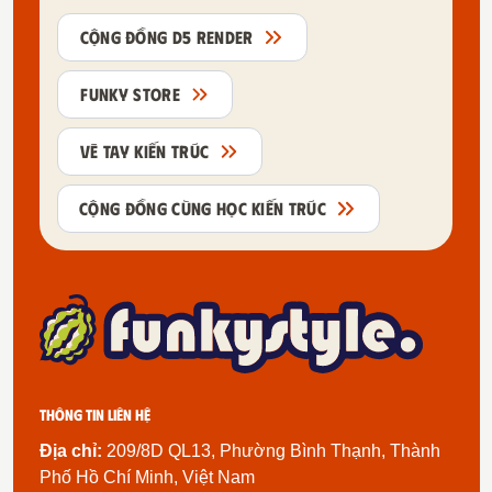
CỘNG ĐỒNG D5 RENDER
FUNKY STORE
VẼ TAY KIẾN TRÚC
CỘNG ĐỒNG CÙNG HỌC KIẾN TRÚC
Thông tin liên hệ
Địa chỉ:
209/8D QL13, Phường Bình Thạnh, Thành
Phố Hồ Chí Minh, Việt Nam