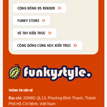
CỘNG ĐỒNG D5 RENDER
FUNKY STORE
VẼ TAY KIẾN TRÚC
CỘNG ĐỒNG CÙNG HỌC KIẾN TRÚC
Thông tin liên hệ
Địa chỉ:
209/8D QL13, Phường Bình Thạnh, Thành
Phố Hồ Chí Minh, Việt Nam