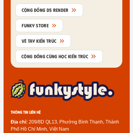
CỘNG ĐỒNG D5 RENDER
FUNKY STORE
VẼ TAY KIẾN TRÚC
CỘNG ĐỒNG CÙNG HỌC KIẾN TRÚC
Thông tin liên hệ
Địa chỉ:
209/8D QL13, Phường Bình Thạnh, Thành
Phố Hồ Chí Minh, Việt Nam