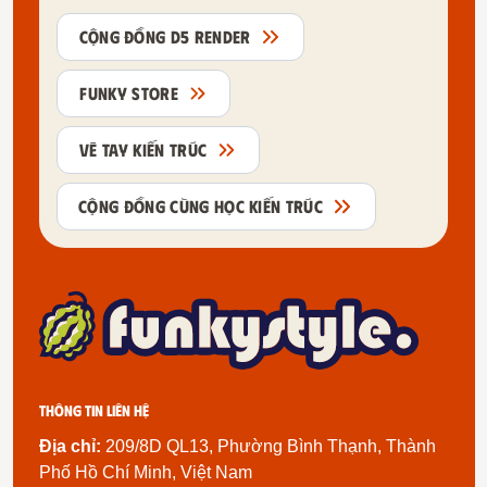
CỘNG ĐỒNG D5 RENDER
FUNKY STORE
VẼ TAY KIẾN TRÚC
CỘNG ĐỒNG CÙNG HỌC KIẾN TRÚC
Thông tin liên hệ
Địa chỉ:
209/8D QL13, Phường Bình Thạnh, Thành
Phố Hồ Chí Minh, Việt Nam