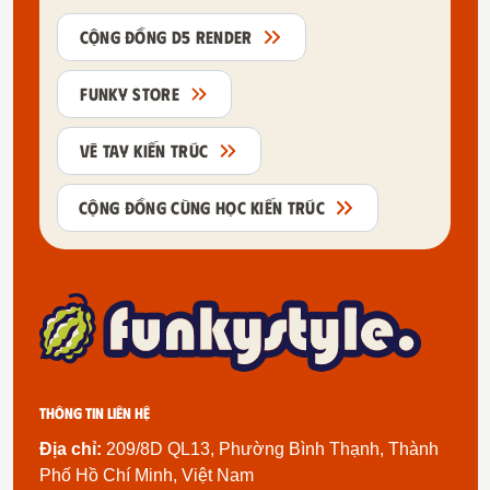
CỘNG ĐỒNG D5 RENDER
FUNKY STORE
VẼ TAY KIẾN TRÚC
CỘNG ĐỒNG CÙNG HỌC KIẾN TRÚC
Thông tin liên hệ
Địa chỉ:
209/8D QL13, Phường Bình Thạnh, Thành
Phố Hồ Chí Minh, Việt Nam