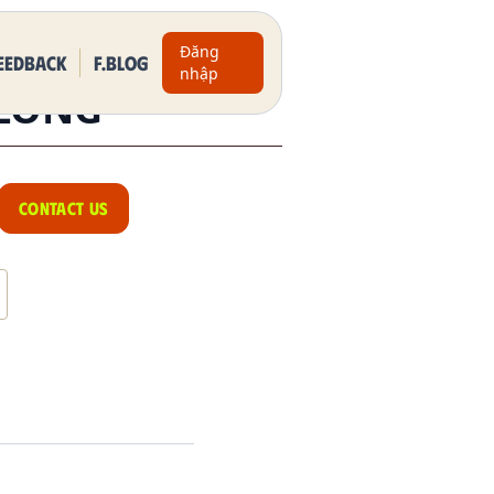
Đăng
eedback
F.BLOG
nhập
LONG
CONTACT US