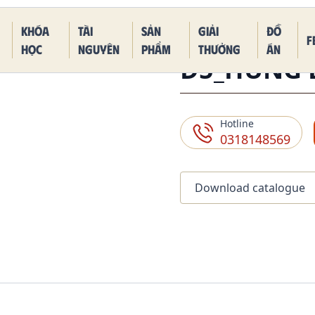
 Piece Kaido Blue Dragon Form
Khóa
Tài
Sản
Giải
Đồ
F
học
nguyên
phẩm
thưởng
án
D5_HUNG 
Hotline
0318148569
Download catalogue