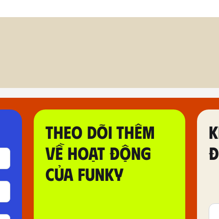
THEO DÕI THÊM
K
VỀ HOẠT ĐỘNG
Đ
CỦA FUNKY