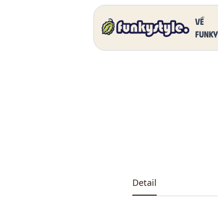
Home
Our Products
DK 5011 One
Về
funky
Detail