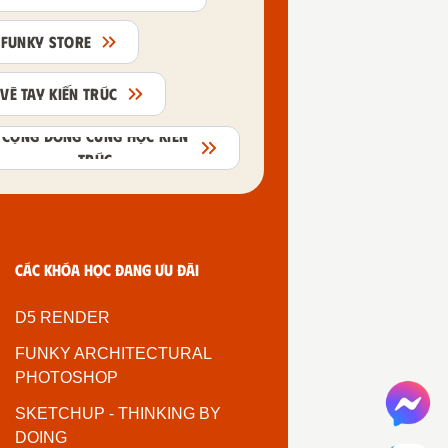
FUNKY STORE
VẼ TAY KIẾN TRÚC
CỘNG ĐỒNG CÙNG HỌC KIẾN
TRÚC
Các khóa học đang ưu đãi
D5 RENDER
FUNKY ARCHITECTURAL
PHOTOSHOP
SKETCHUP - THINKING BY
DOING