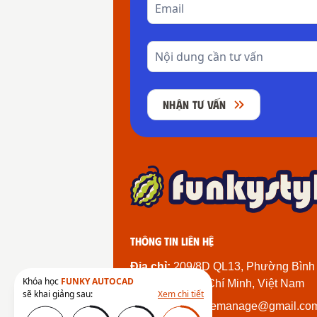
NHẬN TƯ VẤN
Thông tin liên hệ
Địa chỉ:
209/8D QL13, Phường Bình
Khóa học
FUNKY AUTOCAD
Thành Phố Hồ Chí Minh, Việt Nam
sẽ khai giảng sau:
Xem chi tiết
Email:
funkystylemanage@gmail.co