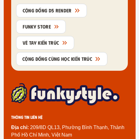
CỘNG ĐỒNG D5 RENDER
FUNKY STORE
VẼ TAY KIẾN TRÚC
CỘNG ĐỒNG CÙNG HỌC KIẾN TRÚC
Thông tin liên hệ
Địa chỉ:
209/8D QL13, Phường Bình Thạnh, Thành
Phố Hồ Chí Minh, Việt Nam