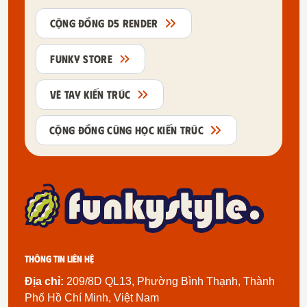
CỘNG ĐỒNG D5 RENDER
FUNKY STORE
VẼ TAY KIẾN TRÚC
CỘNG ĐỒNG CÙNG HỌC KIẾN TRÚC
Thông tin liên hệ
Địa chỉ:
209/8D QL13, Phường Bình Thạnh, Thành
Phố Hồ Chí Minh, Việt Nam