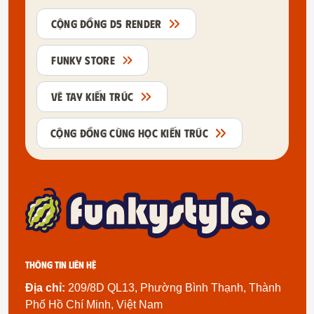
CỘNG ĐỒNG D5 RENDER
FUNKY STORE
VẼ TAY KIẾN TRÚC
CỘNG ĐỒNG CÙNG HỌC KIẾN TRÚC
Thông tin liên hệ
Địa chỉ:
209/8D QL13, Phường Bình Thạnh, Thành
Phố Hồ Chí Minh, Việt Nam