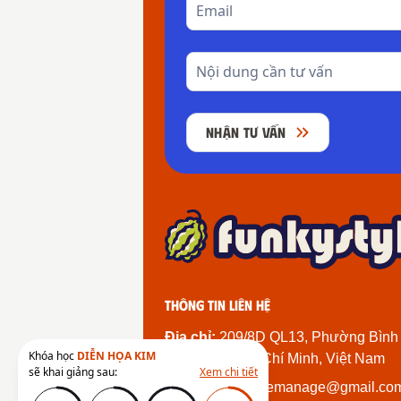
NHẬN TƯ VẤN
Thông tin liên hệ
Địa chỉ:
209/8D QL13, Phường Bình
Khóa học
DIỄN HỌA KIM
Thành Phố Hồ Chí Minh, Việt Nam
sẽ khai giảng sau:
Xem chi tiết
Email:
funkystylemanage@gmail.co