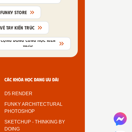
FUNKY STORE
VẼ TAY KIẾN TRÚC
CỘNG ĐỒNG CÙNG HỌC KIẾN
TRÚC
Các khóa học đang ưu đãi
D5 RENDER
FUNKY ARCHITECTURAL
PHOTOSHOP
SKETCHUP - THINKING BY
DOING