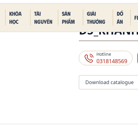
 Piece Kaido Blue Dragon Form
Khóa
Tài
Sản
Giải
Đồ
F
học
nguyên
phẩm
thưởng
án
D5_KHÁN
Hotline
0318148569
Download catalogue