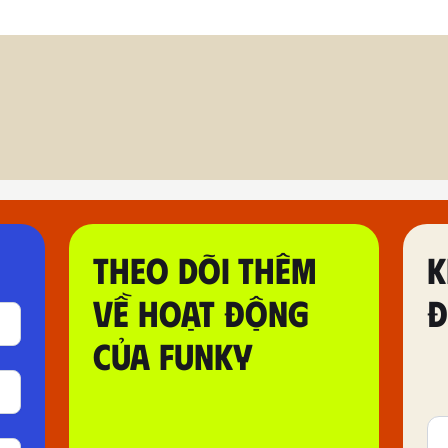
THEO DÕI THÊM
K
VỀ HOẠT ĐỘNG
Đ
CỦA FUNKY