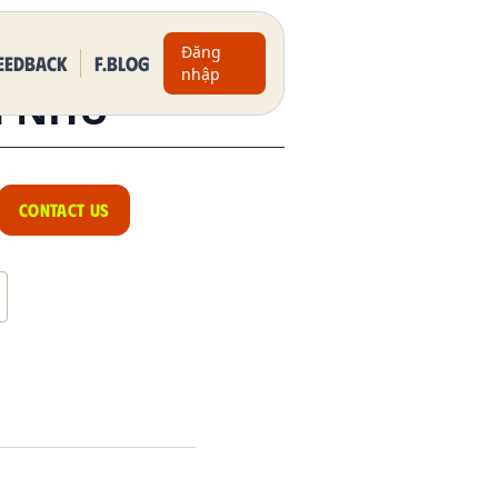
Đăng
eedback
F.BLOG
nhập
H NHƯ
CONTACT US