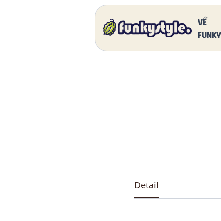
Home
Our Products
DK 5011 One
Về
funky
Detail