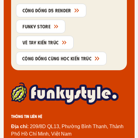
CỘNG ĐỒNG D5 RENDER
FUNKY STORE
VẼ TAY KIẾN TRÚC
CỘNG ĐỒNG CÙNG HỌC KIẾN TRÚC
Thông tin liên hệ
Địa chỉ:
209/8D QL13, Phường Bình Thạnh, Thành
Phố Hồ Chí Minh, Việt Nam