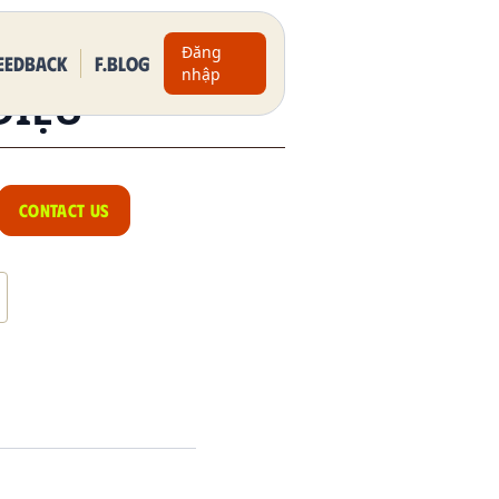
Đăng
eedback
F.BLOG
nhập
DIỆU
CONTACT US