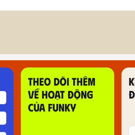
THEO DÕI THÊM
K
VỀ HOẠT ĐỘNG
Đ
CỦA FUNKY