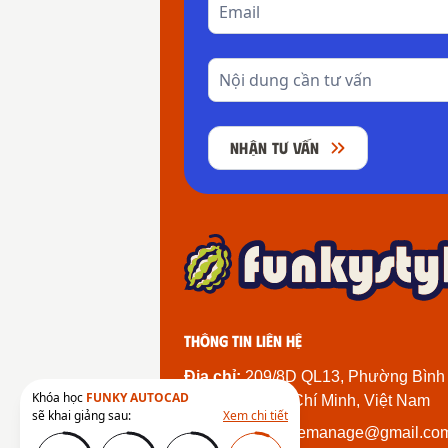
NHẬN TƯ VẤN
Thông tin liên hệ
Địa chỉ:
209/8D QL13, Phường Bình
Khóa học
FUNKY AUTOCAD
Thành Phố Hồ Chí Minh, Việt Nam
sẽ khai giảng sau:
Xem chi tiết
Email:
funkystylemanage@gmail.co