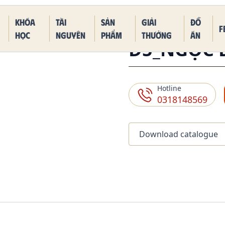
 Piece Kaido Blue Dragon Form
Khóa
Tài
Sản
Giải
Đồ
F
học
nguyên
phẩm
thưởng
án
D5_NGỌC 
Hotline
0318148569
Download catalogue