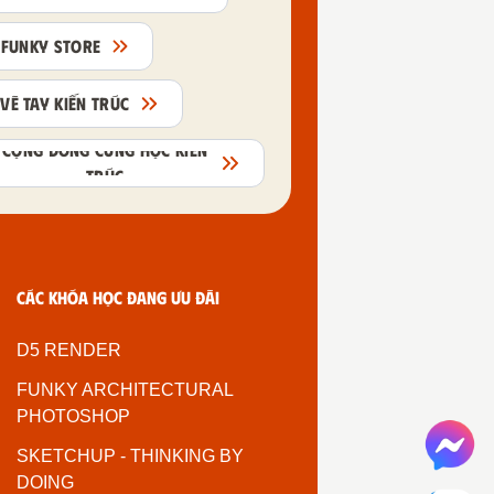
FUNKY STORE
VẼ TAY KIẾN TRÚC
CỘNG ĐỒNG CÙNG HỌC KIẾN
TRÚC
Các khóa học đang ưu đãi
D5 RENDER
FUNKY ARCHITECTURAL
PHOTOSHOP
SKETCHUP - THINKING BY
DOING