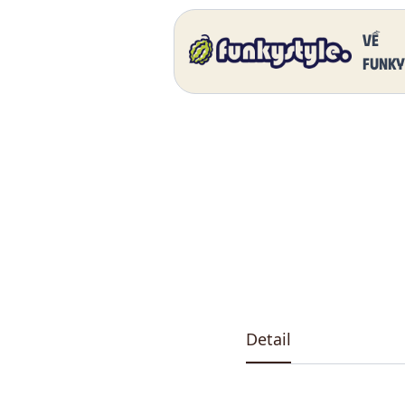
Home
Our Products
DK 5011 One
Về
funky
Detail