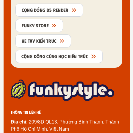
CỘNG ĐỒNG D5 RENDER
FUNKY STORE
VẼ TAY KIẾN TRÚC
CỘNG ĐỒNG CÙNG HỌC KIẾN TRÚC
Thông tin liên hệ
Địa chỉ:
209/8D QL13, Phường Bình Thạnh, Thành
Phố Hồ Chí Minh, Việt Nam