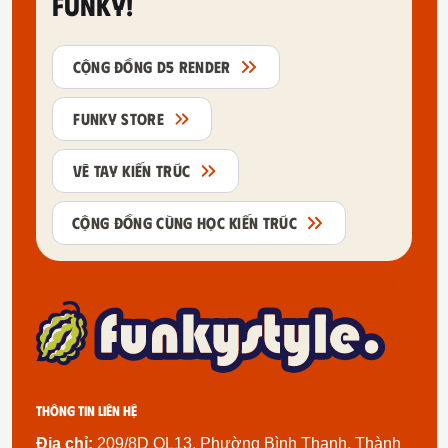
FUNKY!
CỘNG ĐỒNG D5 RENDER
FUNKY STORE
VẼ TAY KIẾN TRÚC
CỘNG ĐỒNG CÙNG HỌC KIẾN TRÚC
Thông tin liên hệ
Địa chỉ:
209/8D QL13, Phường Bình Thạnh, Thành