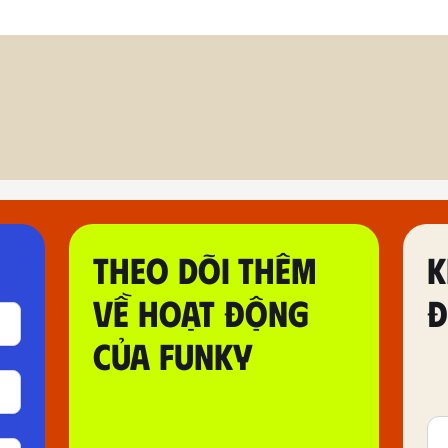
THEO DÕI THÊM
K
VỀ HOẠT ĐỘNG
Đ
CỦA FUNKY