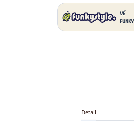
Home
Our Products
DK 5011 One
Về
funky
Detail