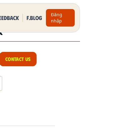
Đăng
eedback
F.BLOG
nhập
R
CONTACT US