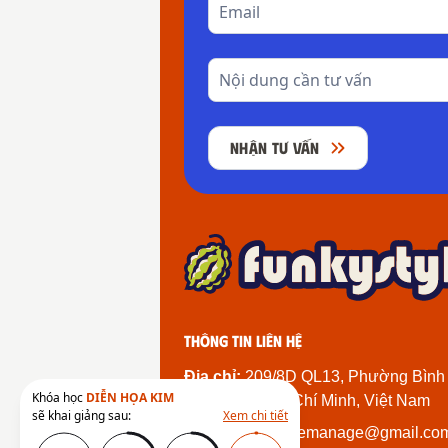
NHẬN TƯ VẤN
Thông tin liên hệ
Địa chỉ:
209/8D QL13, Phường Bình
Khóa học
DIỄN HỌA KIM
Thành Phố Hồ Chí Minh, Việt Nam
sẽ khai giảng sau:
Xem chi tiết
Email:
funkystylemanage@gmail.co