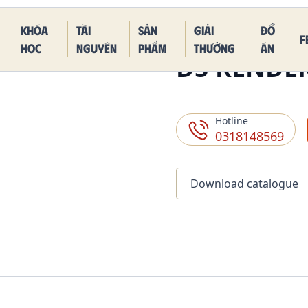
 Piece Kaido Blue Dragon Form
Khóa
Tài
Sản
Giải
Đồ
F
học
nguyên
phẩm
thưởng
án
D5 RENDE
Hotline
0318148569
Download catalogue