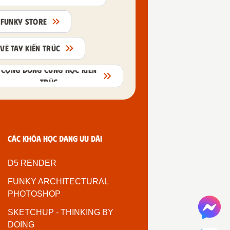
FUNKY STORE
VẼ TAY KIẾN TRÚC
CỘNG ĐỒNG CÙNG HỌC KIẾN
TRÚC
Các khóa học đang ưu đãi
D5 RENDER
FUNKY ARCHITECTURAL
PHOTOSHOP
SKETCHUP - THINKING BY
DOING