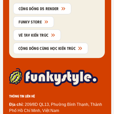
CỘNG ĐỒNG D5 RENDER
FUNKY STORE
VẼ TAY KIẾN TRÚC
CỘNG ĐỒNG CÙNG HỌC KIẾN TRÚC
Thông tin liên hệ
Địa chỉ:
209/8D QL13, Phường Bình Thạnh, Thành
Phố Hồ Chí Minh, Việt Nam