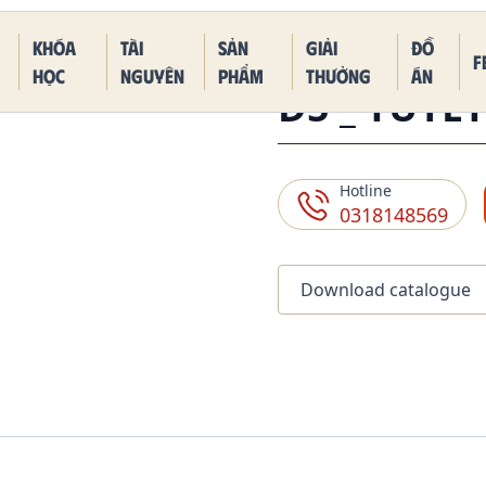
 Piece Kaido Blue Dragon Form
Khóa
Tài
Sản
Giải
Đồ
F
học
nguyên
phẩm
thưởng
án
D5 _ TUYẾ
Hotline
0318148569
Download catalogue