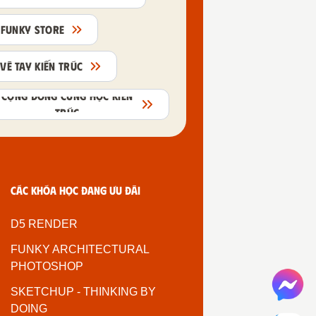
FUNKY STORE
VẼ TAY KIẾN TRÚC
CỘNG ĐỒNG CÙNG HỌC KIẾN
TRÚC
Các khóa học đang ưu đãi
D5 RENDER
FUNKY ARCHITECTURAL
PHOTOSHOP
SKETCHUP - THINKING BY
DOING