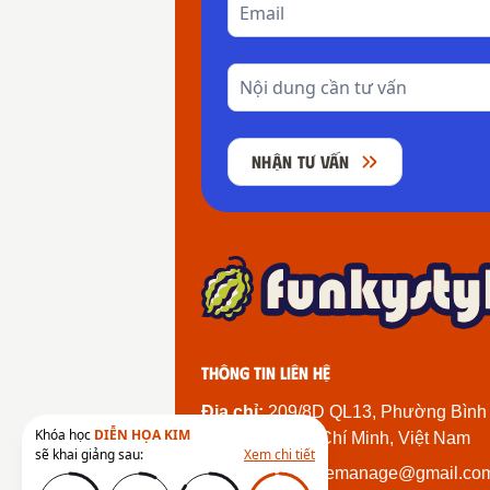
NHẬN TƯ VẤN
Thông tin liên hệ
Địa chỉ:
209/8D QL13, Phường Bình
Khóa học
DIỄN HỌA KIM
Thành Phố Hồ Chí Minh, Việt Nam
sẽ khai giảng sau:
Xem chi tiết
Email:
funkystylemanage@gmail.co