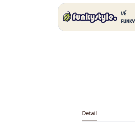
Home
Our Products
DK 5011 One
Về
funky
Detail