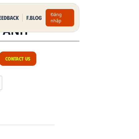
Đăng
eedback
F.BLOG
nhập
T ANH
CONTACT US