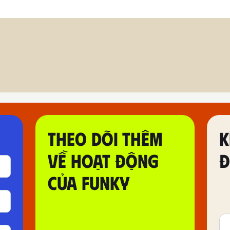
THEO DÕI THÊM
K
VỀ HOẠT ĐỘNG
Đ
CỦA FUNKY