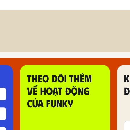
THEO DÕI THÊM
K
VỀ HOẠT ĐỘNG
Đ
CỦA FUNKY