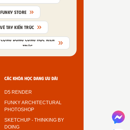
FUNKY STORE
VẼ TAY KIẾN TRÚC
CỘNG ĐỒNG CÙNG HỌC KIẾN
TRÚC
Các khóa học đang ưu đãi
D5 RENDER
FUNKY ARCHITECTURAL
PHOTOSHOP
SKETCHUP - THINKING BY
DOING