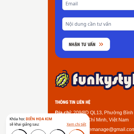
NHẬN TƯ VẤN
Thông tin liên hệ
Địa chỉ:
209/8D QL13, Phường Bình
Khóa học
DIỄN HỌA KIM
Thành Phố Hồ Chí Minh, Việt Nam
sẽ khai giảng sau:
Xem chi tiết
Email:
funkystylemanage@gmail.co