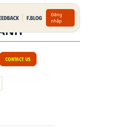
Đăng
eedback
F.BLOG
nhập
 ANH
CONTACT US