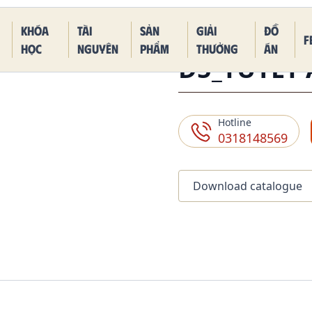
 Piece Kaido Blue Dragon Form
Khóa
Tài
Sản
Giải
Đồ
F
học
nguyên
phẩm
thưởng
án
D5_TUYET
Hotline
0318148569
Download catalogue