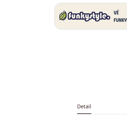
Home
Our Products
DK 5011 One
Về
funky
Detail