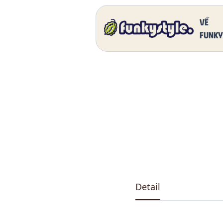
Home
Our Products
DK 5011 One
Về
funky
Detail