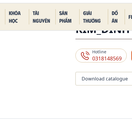
 Piece Kaido Blue Dragon Form
Khóa
Tài
Sản
Giải
Đồ
F
học
nguyên
phẩm
thưởng
án
KIM_ĐINH
Hotline
0318148569
Download catalogue