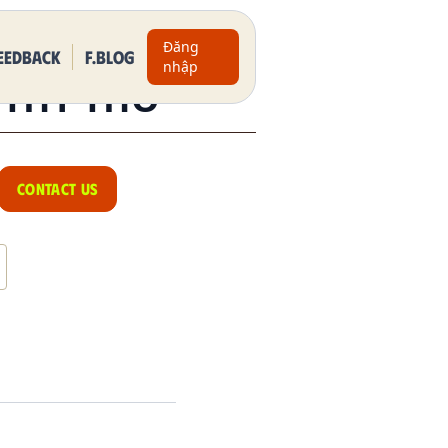
Đăng
eedback
F.BLOG
nhập
 THY THƠ
CONTACT US