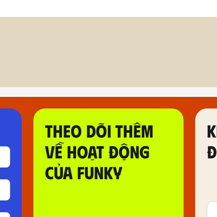
THEO DÕI THÊM
K
VỀ HOẠT ĐỘNG
Đ
CỦA FUNKY