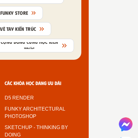
FUNKY STORE
VẼ TAY KIẾN TRÚC
CỘNG ĐỒNG CÙNG HỌC KIẾN
TRÚC
Các khóa học đang ưu đãi
D5 RENDER
FUNKY ARCHITECTURAL
PHOTOSHOP
SKETCHUP - THINKING BY
DOING