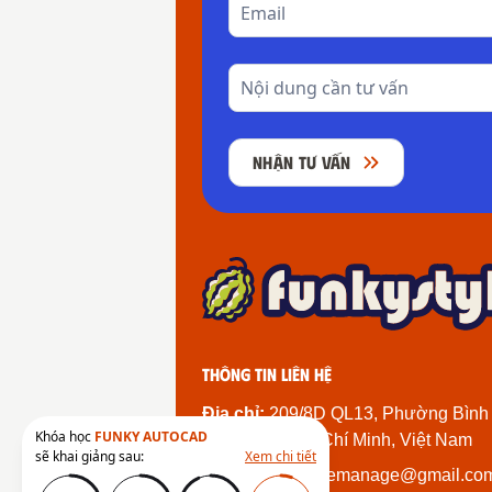
NHẬN TƯ VẤN
Thông tin liên hệ
Địa chỉ:
209/8D QL13, Phường Bình
Khóa học
FUNKY AUTOCAD
Thành Phố Hồ Chí Minh, Việt Nam
sẽ khai giảng sau:
Xem chi tiết
Email:
funkystylemanage@gmail.co