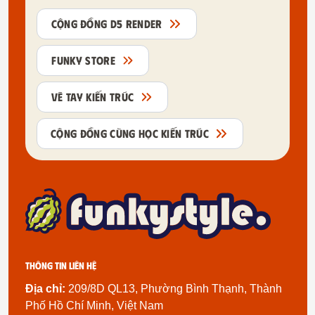
CỘNG ĐỒNG D5 RENDER
FUNKY STORE
VẼ TAY KIẾN TRÚC
CỘNG ĐỒNG CÙNG HỌC KIẾN TRÚC
Thông tin liên hệ
Địa chỉ:
209/8D QL13, Phường Bình Thạnh, Thành
Phố Hồ Chí Minh, Việt Nam