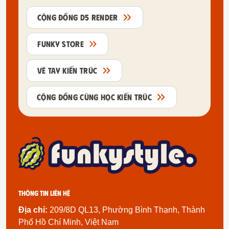
CỘNG ĐỒNG D5 RENDER
FUNKY STORE
VẼ TAY KIẾN TRÚC
CỘNG ĐỒNG CÙNG HỌC KIẾN TRÚC
Thông tin liên hệ
Địa chỉ:
209/8D QL13, Phường Bình Thạnh, Thành
Phố Hồ Chí Minh, Việt Nam