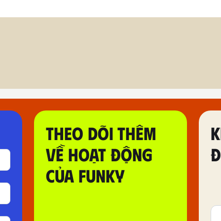
THEO DÕI THÊM
K
VỀ HOẠT ĐỘNG
Đ
CỦA FUNKY