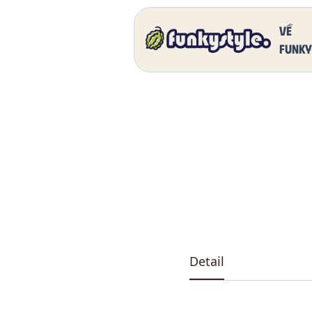
Home
Our Products
DK 5011 One
Về
funky
Detail