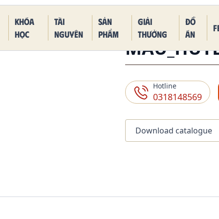
 Piece Kaido Blue Dragon Form
Khóa
Tài
Sản
Giải
Đồ
F
học
nguyên
phẩm
thưởng
án
MAU_HUY
Hotline
0318148569
Download catalogue