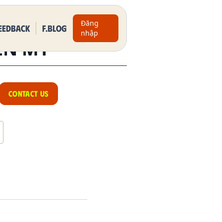
Đăng
eedback
F.BLOG
nhập
ỀN MY
CONTACT US