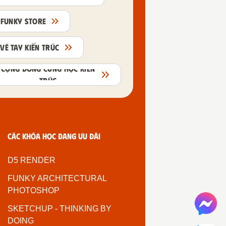
FUNKY STORE
VẼ TAY KIẾN TRÚC
CỘNG ĐỒNG CÙNG HỌC KIẾN
TRÚC
Các khóa học đang ưu đãi
D5 RENDER
FUNKY ARCHITECTURAL
PHOTOSHOP
SKETCHUP - THINKING BY
DOING