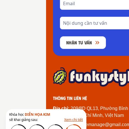
NHẬN TƯ VẤN
Thông tin liên hệ
Địa chỉ:
209/8D QL13, Phường Bình
Khóa học
DIỄN HỌA KIM
Thành Phố Hồ Chí Minh, Việt Nam
sẽ khai giảng sau:
Xem chi tiết
Email:
funkystylemanage@gmail.co