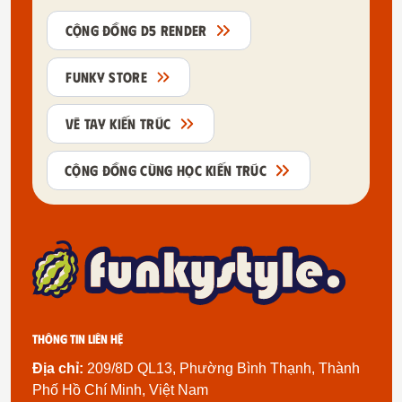
CỘNG ĐỒNG D5 RENDER
FUNKY STORE
VẼ TAY KIẾN TRÚC
CỘNG ĐỒNG CÙNG HỌC KIẾN TRÚC
Thông tin liên hệ
Địa chỉ:
209/8D QL13, Phường Bình Thạnh, Thành
Phố Hồ Chí Minh, Việt Nam