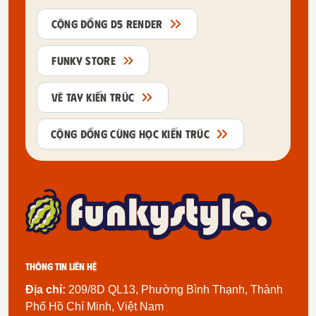
CỘNG ĐỒNG D5 RENDER
FUNKY STORE
VẼ TAY KIẾN TRÚC
CỘNG ĐỒNG CÙNG HỌC KIẾN TRÚC
Thông tin liên hệ
Địa chỉ:
209/8D QL13, Phường Bình Thạnh, Thành
Phố Hồ Chí Minh, Việt Nam