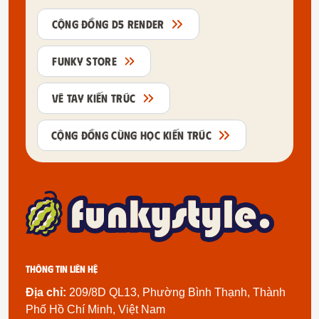
CỘNG ĐỒNG D5 RENDER
FUNKY STORE
VẼ TAY KIẾN TRÚC
CỘNG ĐỒNG CÙNG HỌC KIẾN TRÚC
Thông tin liên hệ
Địa chỉ:
209/8D QL13, Phường Bình Thạnh, Thành
Phố Hồ Chí Minh, Việt Nam