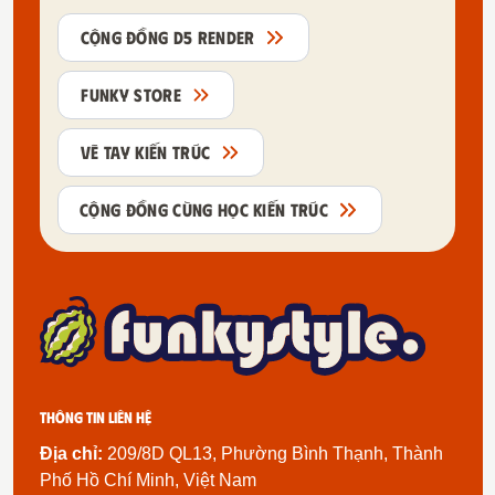
CỘNG ĐỒNG D5 RENDER
FUNKY STORE
VẼ TAY KIẾN TRÚC
CỘNG ĐỒNG CÙNG HỌC KIẾN TRÚC
Thông tin liên hệ
Địa chỉ:
209/8D QL13, Phường Bình Thạnh, Thành
Phố Hồ Chí Minh, Việt Nam