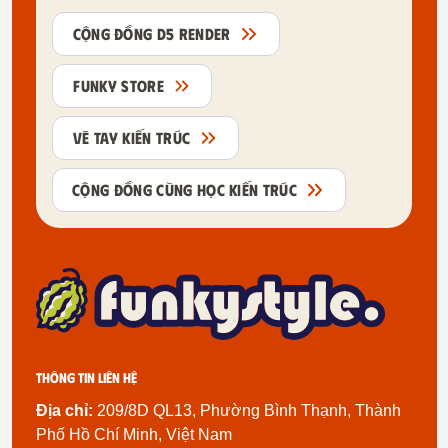
CỘNG ĐỒNG D5 RENDER
FUNKY STORE
VẼ TAY KIẾN TRÚC
CỘNG ĐỒNG CÙNG HỌC KIẾN TRÚC
Thông tin liên hệ
Địa chỉ:
209/8D QL13, Phường Bình Thạnh, Thành
Phố Hồ Chí Minh, Việt Nam