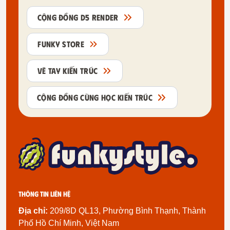
CỘNG ĐỒNG D5 RENDER
FUNKY STORE
VẼ TAY KIẾN TRÚC
CỘNG ĐỒNG CÙNG HỌC KIẾN TRÚC
Thông tin liên hệ
Địa chỉ:
209/8D QL13, Phường Bình Thạnh, Thành
Phố Hồ Chí Minh, Việt Nam