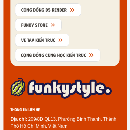
CỘNG ĐỒNG D5 RENDER
FUNKY STORE
VẼ TAY KIẾN TRÚC
CỘNG ĐỒNG CÙNG HỌC KIẾN TRÚC
Thông tin liên hệ
Địa chỉ:
209/8D QL13, Phường Bình Thạnh, Thành
Phố Hồ Chí Minh, Việt Nam