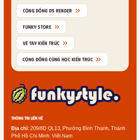
CỘNG ĐỒNG D5 RENDER
FUNKY STORE
VẼ TAY KIẾN TRÚC
CỘNG ĐỒNG CÙNG HỌC KIẾN TRÚC
Thông tin liên hệ
Địa chỉ:
209/8D QL13, Phường Bình Thạnh, Thành
Phố Hồ Chí Minh, Việt Nam