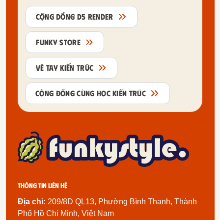
CỘNG ĐỒNG D5 RENDER
FUNKY STORE
VẼ TAY KIẾN TRÚC
CỘNG ĐỒNG CÙNG HỌC KIẾN TRÚC
Thông tin liên hệ
Địa chỉ:
209/8D QL13, Phường Bình Thạnh, Thành
Phố Hồ Chí Minh, Việt Nam