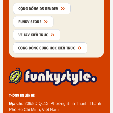
CỘNG ĐỒNG D5 RENDER
FUNKY STORE
VẼ TAY KIẾN TRÚC
CỘNG ĐỒNG CÙNG HỌC KIẾN TRÚC
Thông tin liên hệ
Địa chỉ:
209/8D QL13, Phường Bình Thạnh, Thành
Phố Hồ Chí Minh, Việt Nam