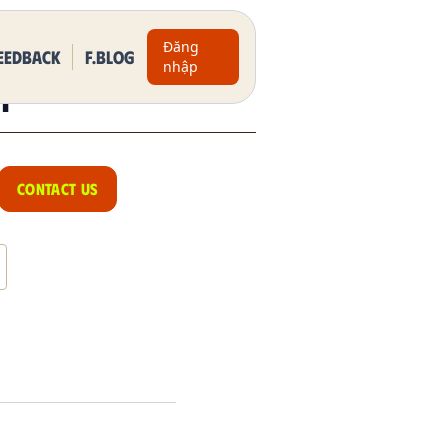
Đăng
eedback
F.BLOG
nhập
H
CONTACT US