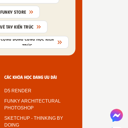
FUNKY STORE
VẼ TAY KIẾN TRÚC
CỘNG ĐỒNG CÙNG HỌC KIẾN
TRÚC
Các khóa học đang ưu đãi
D5 RENDER
FUNKY ARCHITECTURAL
PHOTOSHOP
SKETCHUP - THINKING BY
DOING