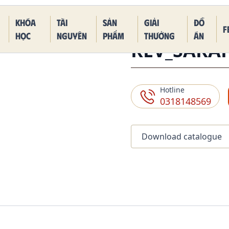
 Piece Kaido Blue Dragon Form
Khóa
Tài
Sản
Giải
Đồ
F
học
nguyên
phẩm
thưởng
án
REV_SARA
Hotline
0318148569
Download catalogue