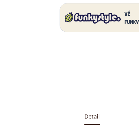
Home
Our Products
DK 5011 One
Về
funky
Detail