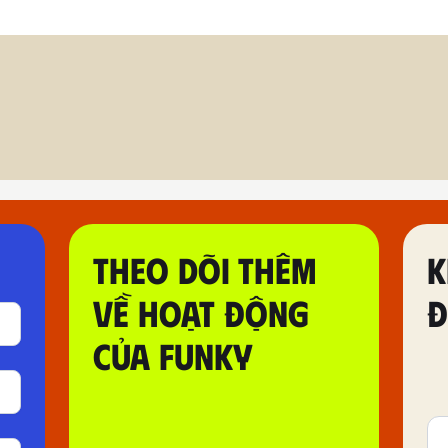
THEO DÕI THÊM
K
VỀ HOẠT ĐỘNG
Đ
CỦA FUNKY