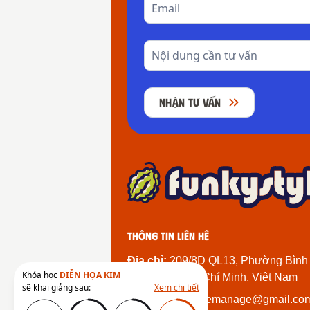
NHẬN TƯ VẤN
Thông tin liên hệ
Địa chỉ:
209/8D QL13, Phường Bình
Khóa học
DIỄN HỌA KIM
Thành Phố Hồ Chí Minh, Việt Nam
sẽ khai giảng sau:
Xem chi tiết
Email:
funkystylemanage@gmail.co