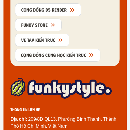
CỘNG ĐỒNG D5 RENDER
FUNKY STORE
VẼ TAY KIẾN TRÚC
CỘNG ĐỒNG CÙNG HỌC KIẾN TRÚC
Thông tin liên hệ
Địa chỉ:
209/8D QL13, Phường Bình Thạnh, Thành
Phố Hồ Chí Minh, Việt Nam