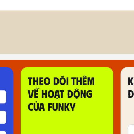
THEO DÕI THÊM
K
VỀ HOẠT ĐỘNG
Đ
CỦA FUNKY