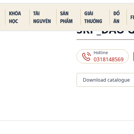
 Piece Kaido Blue Dragon Form
Khóa
Tài
Sản
Giải
Đồ
F
học
nguyên
phẩm
thưởng
án
SKP_ĐÀO 
Hotline
0318148569
Download catalogue