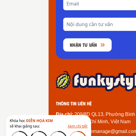
NHẬN TƯ VẤN
Thông tin liên hệ
Địa chỉ:
209/8D QL13, Phường Bình
Khóa học
DIỄN HỌA KIM
Thành Phố Hồ Chí Minh, Việt Nam
sẽ khai giảng sau:
Xem chi tiết
Email:
funkystylemanage@gmail.co