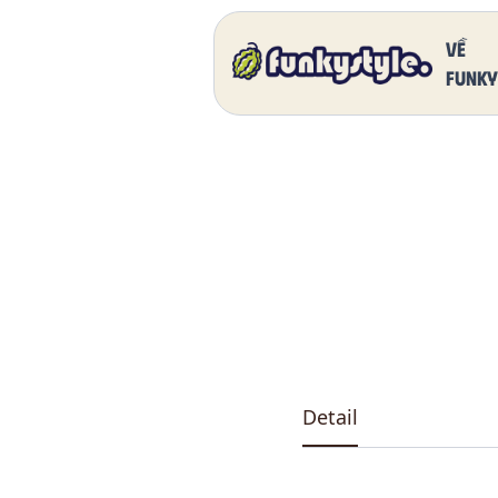
Home
Our Products
DK 5011 One
Về
funky
Detail