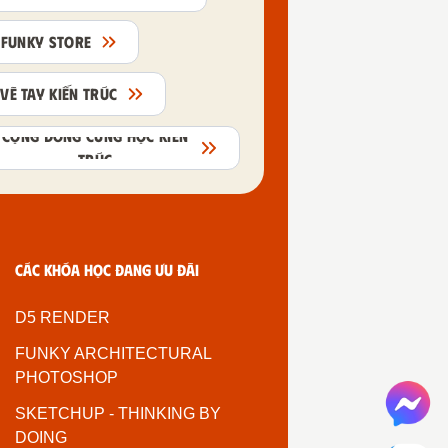
FUNKY STORE
VẼ TAY KIẾN TRÚC
CỘNG ĐỒNG CÙNG HỌC KIẾN
TRÚC
Các khóa học đang ưu đãi
D5 RENDER
FUNKY ARCHITECTURAL
PHOTOSHOP
SKETCHUP - THINKING BY
DOING