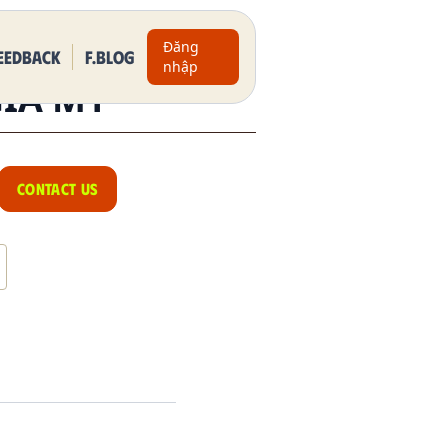
Đăng
eedback
F.BLOG
nhập
GIA MỸ
CONTACT US