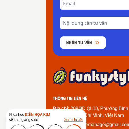
NHẬN TƯ VẤN
Thông tin liên hệ
Địa chỉ:
209/8D QL13, Phường Bình
Khóa học
DIỄN HỌA KIM
Thành Phố Hồ Chí Minh, Việt Nam
sẽ khai giảng sau:
Xem chi tiết
Email:
funkystylemanage@gmail.co