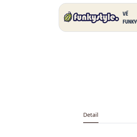
Home
Our Products
DK 5011 One
Về
funky
Detail