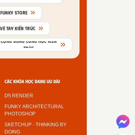
FUNKY STORE
VẼ TAY KIẾN TRÚC
CỘNG ĐỒNG CÙNG HỌC KIẾN
TRÚC
Các khóa học đang ưu đãi
D5 RENDER
FUNKY ARCHITECTURAL
PHOTOSHOP
SKETCHUP - THINKING BY
DOING