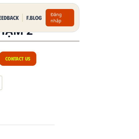
Đăng
eedback
F.BLOG
nhập
HẠM 2
CONTACT US