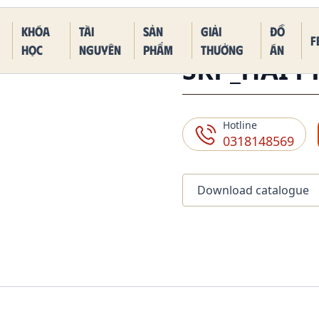
 Piece Kaido Blue Dragon Form
Khóa
Tài
Sản
Giải
Đồ
F
học
nguyên
phẩm
thưởng
án
SKP_HẢI P
Hotline
0318148569
Download catalogue