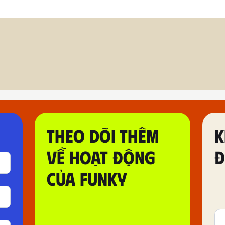
THEO DÕI THÊM
K
VỀ HOẠT ĐỘNG
Đ
CỦA FUNKY