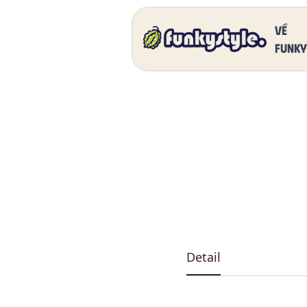
Home
Our Products
DK 5011 One
Về
funky
Detail