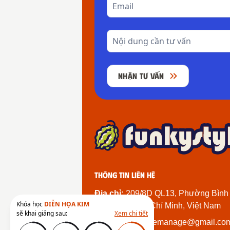
NHẬN TƯ VẤN
Thông tin liên hệ
Địa chỉ:
209/8D QL13, Phường Bình
Khóa học
DIỄN HỌA KIM
Thành Phố Hồ Chí Minh, Việt Nam
sẽ khai giảng sau:
Xem chi tiết
Email:
funkystylemanage@gmail.co