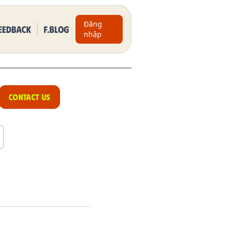
Đăng
eedback
F.BLOG
nhập
CONTACT US