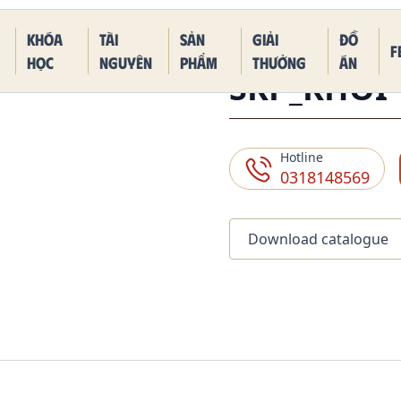
 Piece Kaido Blue Dragon Form
Khóa
Tài
Sản
Giải
Đồ
F
học
nguyên
phẩm
thưởng
án
SKP_KHÔI
Hotline
0318148569
Download catalogue