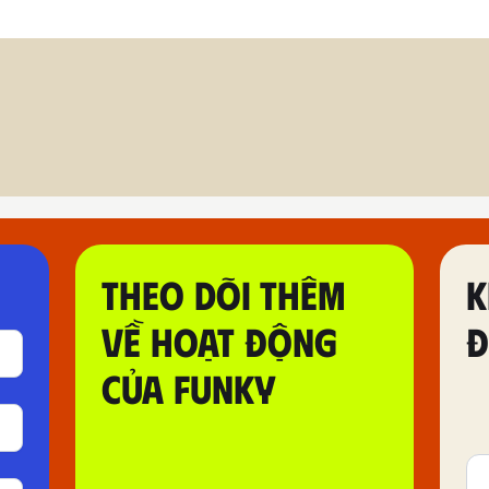
THEO DÕI THÊM
K
VỀ HOẠT ĐỘNG
Đ
CỦA FUNKY