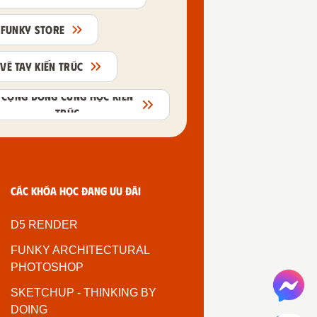
FUNKY STORE
VẼ TAY KIẾN TRÚC
CỘNG ĐỒNG CÙNG HỌC KIẾN
TRÚC
Các khóa học đang ưu đãi
D5 RENDER
FUNKY ARCHITECTURAL
PHOTOSHOP
SKETCHUP - THINKING BY
DOING