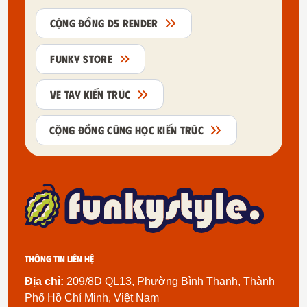
CỘNG ĐỒNG D5 RENDER
FUNKY STORE
VẼ TAY KIẾN TRÚC
CỘNG ĐỒNG CÙNG HỌC KIẾN TRÚC
Thông tin liên hệ
Địa chỉ:
209/8D QL13, Phường Bình Thạnh, Thành
Phố Hồ Chí Minh, Việt Nam