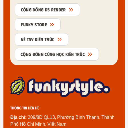
CỘNG ĐỒNG D5 RENDER
FUNKY STORE
VẼ TAY KIẾN TRÚC
CỘNG ĐỒNG CÙNG HỌC KIẾN TRÚC
Thông tin liên hệ
Địa chỉ:
209/8D QL13, Phường Bình Thạnh, Thành
Phố Hồ Chí Minh, Việt Nam