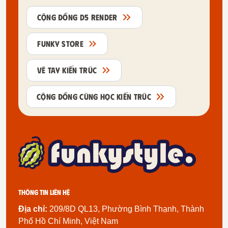
CỘNG ĐỒNG D5 RENDER
FUNKY STORE
VẼ TAY KIẾN TRÚC
CỘNG ĐỒNG CÙNG HỌC KIẾN TRÚC
Thông tin liên hệ
Địa chỉ:
209/8D QL13, Phường Bình Thạnh, Thành
Phố Hồ Chí Minh, Việt Nam