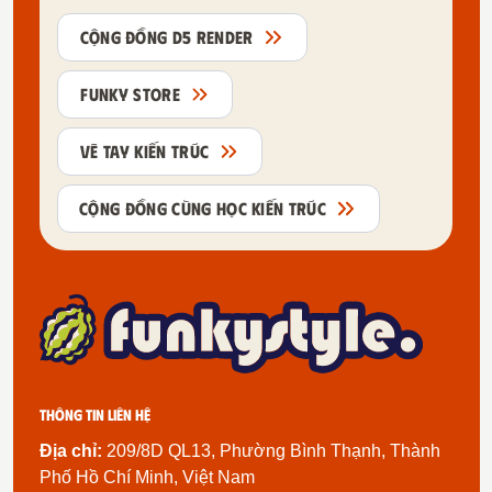
CỘNG ĐỒNG D5 RENDER
FUNKY STORE
VẼ TAY KIẾN TRÚC
CỘNG ĐỒNG CÙNG HỌC KIẾN TRÚC
Thông tin liên hệ
Địa chỉ:
209/8D QL13, Phường Bình Thạnh, Thành
Phố Hồ Chí Minh, Việt Nam