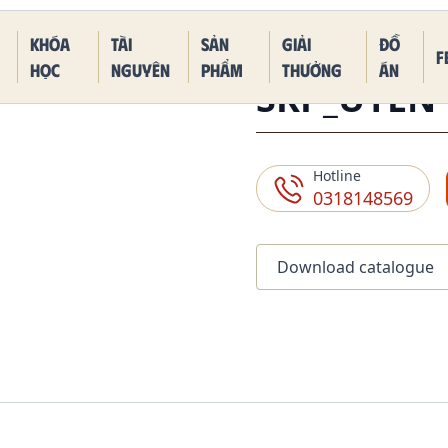
 Piece Kaido Blue Dragon Form
Khóa
Tài
Sản
Giải
Đồ
F
học
nguyên
phẩm
thưởng
án
SKP_UYÊN
Hotline
0318148569
Download catalogue