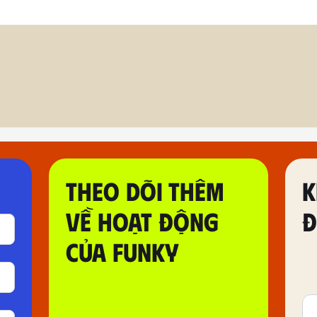
THEO DÕI THÊM
K
VỀ HOẠT ĐỘNG
Đ
CỦA FUNKY