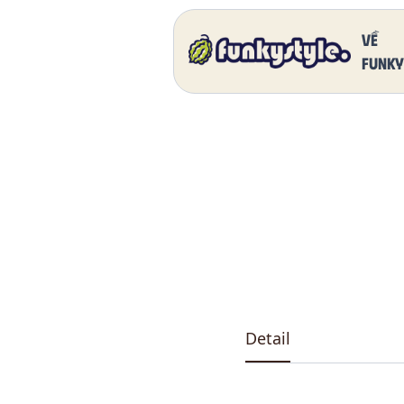
Home
Our Products
DK 5011 One
Về
funky
Detail