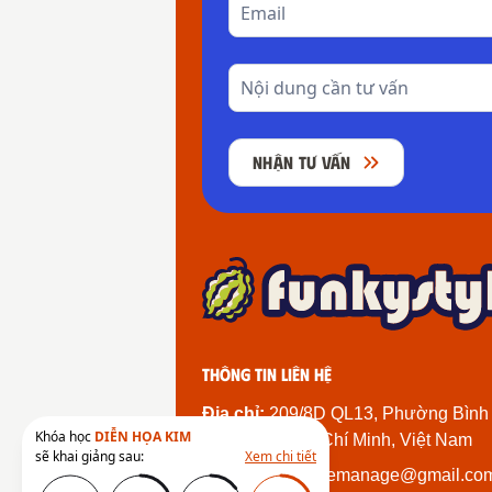
NHẬN TƯ VẤN
Thông tin liên hệ
Địa chỉ:
209/8D QL13, Phường Bình
Khóa học
DIỄN HỌA KIM
Thành Phố Hồ Chí Minh, Việt Nam
sẽ khai giảng sau:
Xem chi tiết
Email:
funkystylemanage@gmail.co