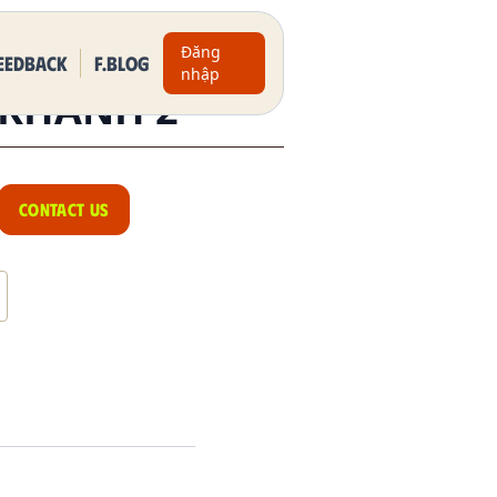
Đăng
eedback
F.BLOG
nhập
 KHANH 2
CONTACT US