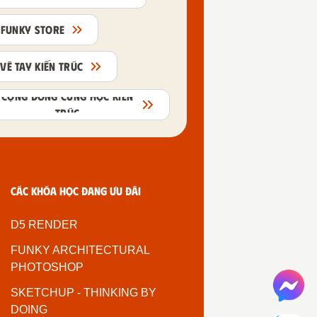
FUNKY STORE
VẼ TAY KIẾN TRÚC
CỘNG ĐỒNG CÙNG HỌC KIẾN
TRÚC
Các khóa học đang ưu đãi
D5 RENDER
FUNKY ARCHITECTURAL
PHOTOSHOP
SKETCHUP - THINKING BY
DOING