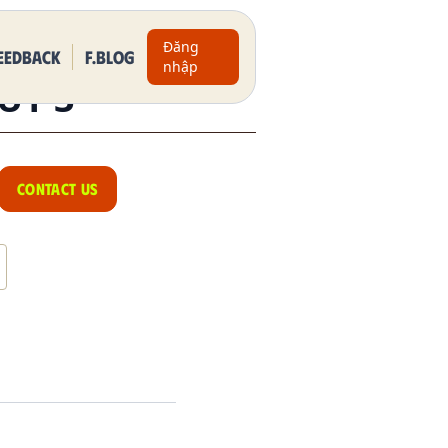
Đăng
eedback
F.BLOG
nhập
UY 3
CONTACT US