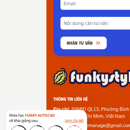
NHẬN TƯ VẤN
Thông tin liên hệ
Địa chỉ:
209/8D QL13, Phường Bình
Khóa học
FUNKY AUTOCAD
Thành Phố Hồ Chí Minh, Việt Nam
sẽ khai giảng sau:
Xem chi tiết
Email:
funkystylemanage@gmail.co