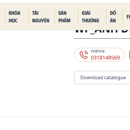
 Piece Kaido Blue Dragon Form
Khóa
Tài
Sản
Giải
Đồ
F
học
nguyên
phẩm
thưởng
án
WF_ANH D
Hotline
0318148569
Download catalogue