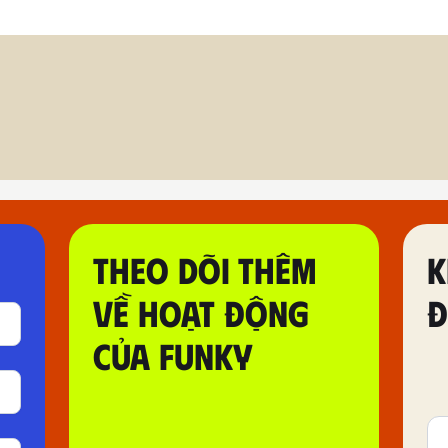
THEO DÕI THÊM
K
VỀ HOẠT ĐỘNG
Đ
CỦA FUNKY