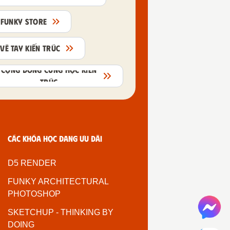
FUNKY STORE
VẼ TAY KIẾN TRÚC
CỘNG ĐỒNG CÙNG HỌC KIẾN
TRÚC
Các khóa học đang ưu đãi
D5 RENDER
FUNKY ARCHITECTURAL
PHOTOSHOP
SKETCHUP - THINKING BY
DOING