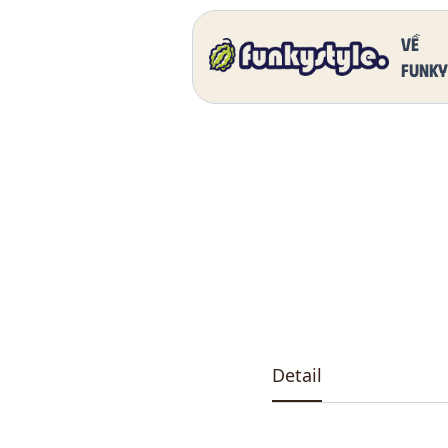
Home
Our Products
DK 5011 One
Về
funky
Detail