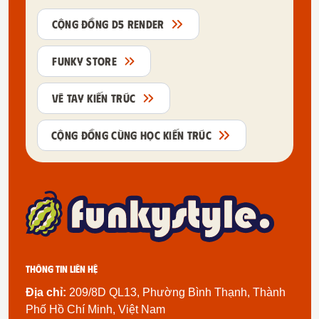
CỘNG ĐỒNG D5 RENDER
FUNKY STORE
VẼ TAY KIẾN TRÚC
CỘNG ĐỒNG CÙNG HỌC KIẾN TRÚC
Thông tin liên hệ
Địa chỉ:
209/8D QL13, Phường Bình Thạnh, Thành
Phố Hồ Chí Minh, Việt Nam